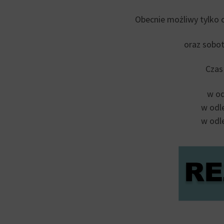
Obecnie możliwy tylko 
oraz sobot
Czas
w od
w odl
w odl