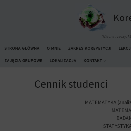
Przejdź do treści
Kore
"Nie ma rzeczy, kt
STRONA GŁÓWNA
O MNIE
ZAKRES KOREPETYCJI
LEKCJ
ZAJĘCIA GRUPOWE
LOKALIZACJA
KONTAKT
Cennik studenci
MATEMATYKA
(anali
MATEMAT
BADAN
STATYSTYKA 