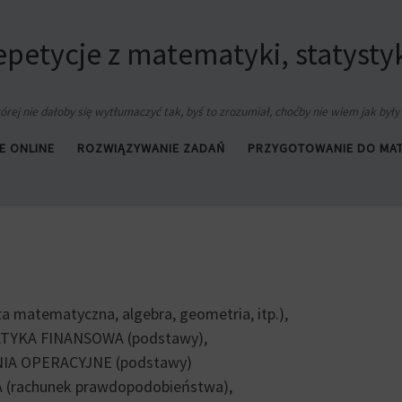
petycje z matematyki, statysty
órej nie dałoby się wytłumaczyć tak, byś to zrozumiał, choćby nie wiem jak były 
E ONLINE
ROZWIĄZYWANIE ZADAŃ
PRZYGOTOWANIE DO MA
za matematyczna, algebra, geometria, itp.),
YKA FINANSOWA (podstawy),
IA OPERACYJNE
(
podstawy
)
(rachunek prawdopodobieństwa),