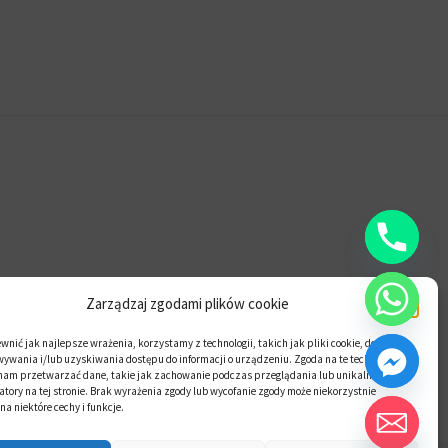
Zarządzaj zgodami plików cookie
nić jak najlepsze wrażenia, korzystamy z technologii, takich jak pliki cookie, do
ywania i/lub uzyskiwania dostępu do informacji o urządzeniu. Zgoda na te technologie
nam przetwarzać dane, takie jak zachowanie podczas przeglądania lub unikalne
atory na tej stronie. Brak wyrażenia zgody lub wycofanie zgody może niekorzystnie
a niektóre cechy i funkcje.
Hide chaty