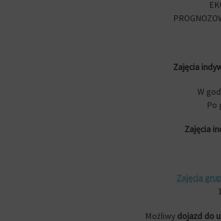
EK
PROGNOZOW
Zajęcia indy
W godz
Po 
Zajęcia in
Zajęcia gru
Możliwy
dojazd do u