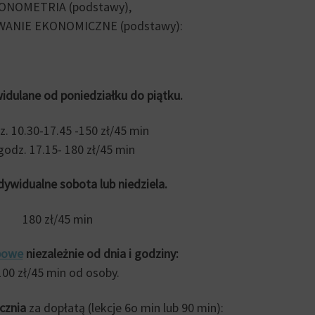
ONOMETRIA
(podstawy),
ANIE EKONOMICZNE (podstawy)
:
widulane od poniedziałku do piątku.
. 10.30-17.45 -150 zł/45 min
godz. 17.15- 180 zł/45 min
dywidualne sobota lub niedziela.
180 zł/45 min
powe
niezależnie od dnia i godziny:
100 zł/45 min od osoby.
cznia
za dopłatą (lekcje 6o min lub 90 min):