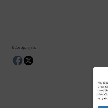
Udostępnij na:
Aby zapew
przechow
pozwoli 
identyfik
wpłynąć n