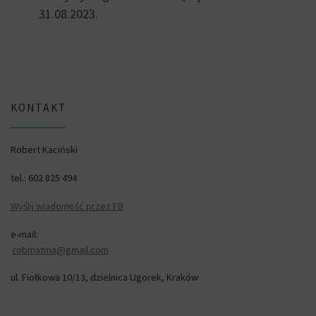
31.08.2023.
KONTAKT
Robert Kaciński
tel.: 602 825 494
Wyślij wiadomość przez FB
e-mail:
robmatma@gmail.com
ul. Fiołkowa 10/13, dzielnica Ugorek, Kraków